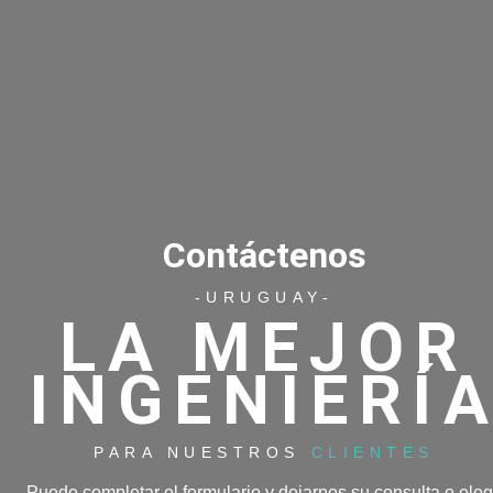
Contáctenos
-URUGUAY-
LA MEJOR
INGENIERÍ
PARA NUESTROS
CLIENTES
Puede completar el formulario y dejarnos su consulta o eleg